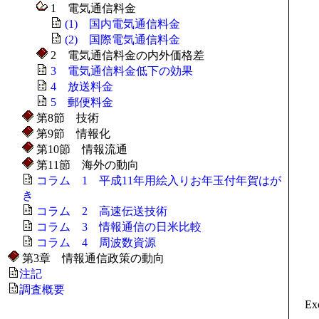
1 電気通信料金
(1) 国内電気通信料金
(2) 国際電気通信料金
2 電気通信料金の内外価格差
3 電気通信料金低下の効果
4 放送料金
5 郵便料金
第8節 技術
第9節 情報化
第10節 情報流通
第11節 海外の動向
コラム 1 平成11年用絵入りお年玉付年賀はが
き
コラム 2 高速伝送技術
コラム 3 情報通信の日米比較
コラム 4 周波数資源
第3章 情報通信政策の動向
注記
調査概要
E