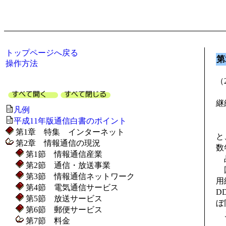
トップページへ戻る
第
操作方法
（
継
凡例
平成11年版通信白書のポイント
２
第1章 特集 インターネット
と
第2章 情報通信の現況
数
第1節 情報通信産業
品
第2節 通信・放送事業
国
第3節 情報通信ネットワーク
用
第4節 電気通信サービス
D
第5節 放送サービス
ぼ
第6節 郵便サービス
こ
第7節 料金