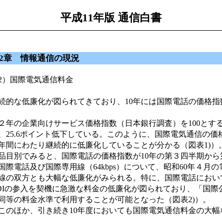
平成11年版 通信白書
2章 情報通信の現況
2）国際電気通信料金
続的な低廉化が図られてきており、10年には国際電話の価格指
年の企業向けサービス価格指数（日本銀行調査）を100とすると
、25.6ポイント低下している。このように、国際電気通信の
年間にわたり継続的に低廉化していることが分かる（図表1)）
目別でみると、国際電話の価格指数が10年の第３四半期から
際電話及び国際専用線（64kbps）について、昭和60年４
線の双方とも大幅な低廉化がみられる。特に、国際電話において
DIの参入を契機に急激な料金の低廉化が図られており、「国
同等の料金水準で利用することが可能となった（図表2)）。
のほか、引き続き10年度においても国際電気通信料金の大幅