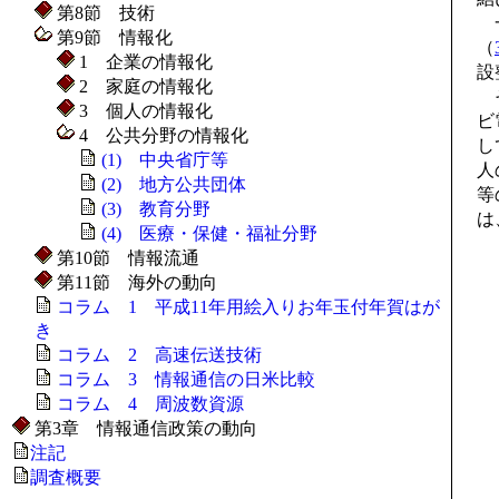
第8節 技術
一
第9節 情報化
（
1 企業の情報化
設
2 家庭の情報化
そ
3 個人の情報化
ビ
4 公共分野の情報化
し
(1) 中央省庁等
人
(2) 地方公共団体
等
(3) 教育分野
は
(4) 医療・保健・福祉分野
第10節 情報流通
第11節 海外の動向
コラム 1 平成11年用絵入りお年玉付年賀はが
き
コラム 2 高速伝送技術
コラム 3 情報通信の日米比較
コラム 4 周波数資源
第3章 情報通信政策の動向
注記
調査概要