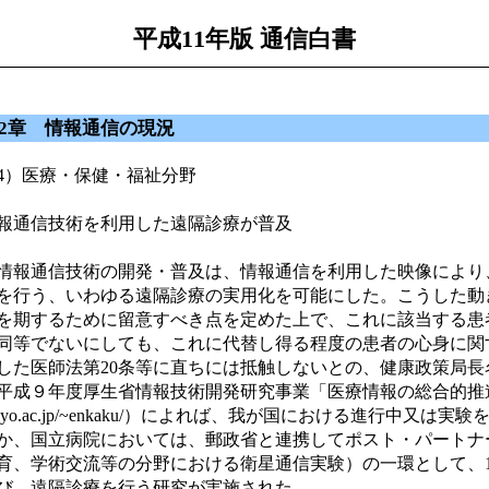
平成11年版 通信白書
2章 情報通信の現況
4）医療・保健・福祉分野
報通信技術を利用した遠隔診療が普及
報通信技術の開発・普及は、情報通信を利用した映像により
を行う、いわゆる遠隔診療の実用化を可能にした。こうした動
を期するために留意すべき点を定めた上で、これに該当する患
同等でないにしても、これに代替し得る程度の患者の心身に関
した医師法第20条等に直ちには抵触しないとの、健康政策局
成９年度厚生省情報技術開発研究事業「医療情報の総合的推進に関する研究」
okyo.ac.jp/~enkaku/）によれば、我が国における進行中
か、国立病院においては、郵政省と連携してポスト・パートナ
育、学術交流等の分野における衛星通信実験）の一環として、
び、遠隔診療を行う研究が実施された。