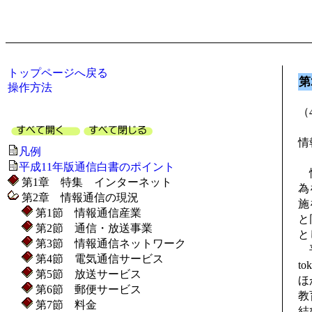
トップページへ戻る
第
操作方法
（
情
凡例
平成11年版通信白書のポイント
情
第1章 特集 インターネット
為
第2章 情報通信の現況
施
第1節 情報通信産業
と
第2節 通信・放送事業
と
第3節 情報通信ネットワーク
平
第4節 電気通信サービス
t
第5節 放送サービス
ほ
第6節 郵便サービス
教
第7節 料金
結