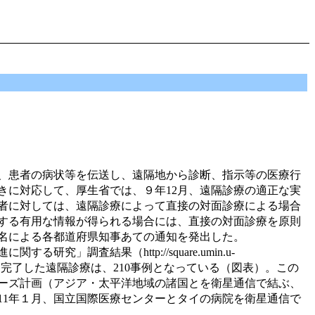
、患者の病状等を伝送し、遠隔地から診断、指示等の医療行
きに対応して、厚生省では、９年12月、遠隔診療の適正な実
者に対しては、遠隔診療によって直接の対面診療による場合
する有用な情報が得られる場合には、直接の対面診療を原則
長名による各都道府県知事あての通知を発出した。
調査結果（http://square.umin.u-
又は実験を完了した遠隔診療は、210事例となっている（図表）。この
ーズ計画（アジア・太平洋地域の諸国とを衛星通信で結ぶ、
11年１月、国立国際医療センターとタイの病院を衛星通信で