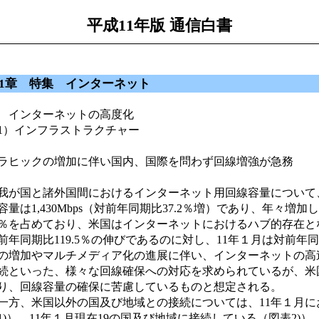
平成11年版 通信白書
1章 特集 インターネット
 インターネットの高度化
1）インフラストラクチャー
ラヒックの増加に伴い国内、国際を問わず回線増強が急務
が国と諸外国間におけるインターネット用回線容量について、
容量は1,430Mbps（対前年同期比37.2％増）であり、年
5％を占めており、米国はインターネットにおけるハブ的存在と
前年同期比119.5％の伸びであるのに対し、11年１月は対前年同
の増加やマルチメディア化の進展に伴い、インターネットの高速
続といった、様々な回線確保への対応を求められているが、米
り、回線容量の確保に苦慮しているものと想定される。
方、米国以外の国及び地域との接続については、11年１月にお
1)）、11年１月現在19の国及び地域に接続している（図表2)）