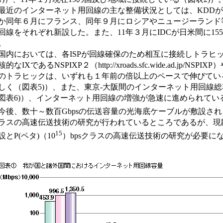
近のインターネット用回線の主な整備状況としては、KDDが、10年
か同年６月にフランス、同年９月にロシアやニュージーランド
回線をそれぞれ新設した。また、11年３月にIDCが日米間に155M
。
内においては、各ISPが回線確保のため相互に接続しトラヒックを交換す
的なIXであるNSPIXP２（http://xroads.sfc.wide.ad.jp/NSPI
のトラヒックは、いずれも１年前の倍以上のペースで伸びている
しく（図表5)）、また、東京-大阪間のインターネット用回線
図表6)）、インターネット用回線の増強が急速に進められてい
後、数十～数百Gbpsの伝送容量の光海底ケーブルが敷設され
ラスの高速伝送技術の研究が行われているところであるが、現段
15
設とP(ペタ)（10
）bpsクラスの高速伝送技術の研究が必要に