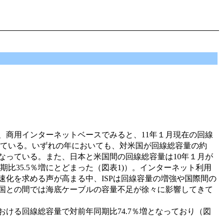
商用インターネットベースでみると、11年１月現在の回線
々増加している。いずれの年においても、対米国が回線総容量の約
なっている。また、日本と米国間の回線総容量は10年１月が
期比35.5％増にとどまった（図表1)）。インターネット利用
化を求める声が高まる中、ISPは回線容量の増強や国際間の
国との間では海底ケーブルの容量不足が徐々に影響してきて
ける回線総容量で対前年同期比74.7％増となっており（図
。