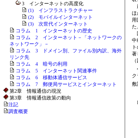
3 インターネットの高度化
最
(1) インフラストラクチャー
ほ
(2) モバイルインターネット
用
(3) 次世代インターネット
た
コラム 1 インターネットの歴史
国
コラム 2 インターネット－「ネットワークの
中核
ネットワーク」－
ト
コラム 3 ドメイン別、ファイル別内訳、海外
著
リンク先
（
コラム 4 暗号の利用
今
コラム 5 インターネット関連事件
ク
コラム 6 移動体通信サービス
敷
コラム 7 郵便局サービスとインターネット
第2章 情報通信の現況
第3章 情報通信政策の動向
注記
調査概要