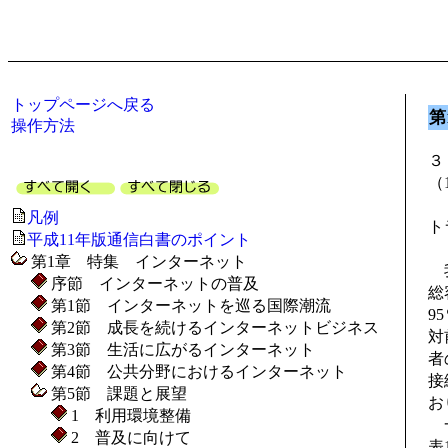
トップページへ戻る
第
操作方法
３
（
凡例
ト
平成11年版通信白書のポイント
第1章 特集 インターネット
我
序節 インターネットの普及
総
第1節 インターネットを巡る国際潮流
9
第2節 成長を続けるインターネットビジネス
対
第3節 生活に広がるインターネット
者
第4節 公共分野におけるインターネット
接
第5節 課題と展望
お
1 利用環境整備
一
2 普及に向けて
表