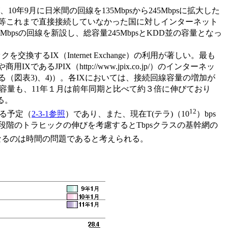
9月に日米間の回線を135Mbpsから245Mbpsに拡大した
等これまで直接接続していなかった国に対しインターネット
bpsの回線を新設し、総容量245MbpsとKDD並の容量となっ
るIX（Internet Exchange）の利用が著しい。最も
XP）や商用IXであるJPIX（http://www.jpix.co.jp/）のインターネッ
（図表3)、4)）。各IXにおいては、接続回線容量の増加が
総容量も、11年１月は前年同期と比べて約３倍に伸びており
る。
12
る予定（
2-3-1参照
）であり、また、現在T(テラ)（10
）bps
階のトラヒックの伸びを考慮するとTbpsクラスの基幹網の
なるのは時間の問題であると考えられる。