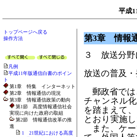
平成1
トップページへ戻る
第3章 情報
操作方法
３ 放送分野
凡例
放送の普及・
平成11年版通信白書のポイン
ト
第1章 特集 インターネット
郵政省では
第2章 情報通信の現況
チャンネル化
第3章 情報通信政策の動向
第1節 高度情報通信社会
を踏まえて、
実現に向けた政府の取組
とおり実施し
第2節 情報通信改革の推
進
また、ケー
1 21世紀における高度