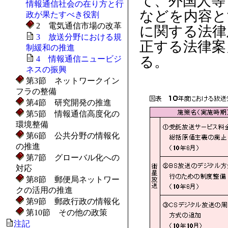
て、外国人等
情報通信社会の在り方と行
などを内容と
政が果たすべき役割
2 電気通信市場の改革
に関する法律
3 放送分野における規
正する法律案
制緩和の推進
る。
4 情報通信ニュービジ
ネスの振興
第3節 ネットワークイン
フラの整備
第4節 研究開発の推進
第5節 情報通信高度化の
環境整備
第6節 公共分野の情報化
の推進
第7節 グローバル化への
対応
第8節 郵便局ネットワー
クの活用の推進
第9節 郵政行政の情報化
第10節 その他の政策
注記