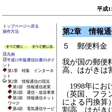
平成1
トップページへ戻る
第2章 情報
操作方法
５ 郵便料金
凡例
平成11年版通信白書のポイ
我が国の郵便
ント
高、はがきは
第1章 特集 インターネ
ット
第2章 情報通信の現況
1998年に
第1節 情報通信産業
（英国、フラ
第2節 通信・放送事業
第3節 情報通信ネット
による円換算
ワーク
割高、はがき
第4節 電気通信サービ