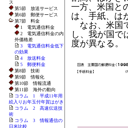
ス
一方、米国と
第5節 放送サービス
は、手紙、は
第6節 郵便サービス
第7節 料金
なお、米国で
1 電気通信料金
し、我が国で
2 電気通信料金の内
外価格差
度が異なる。
3 電気通信料金低下
の効果
4 放送料金
5 郵便料金
第8節 技術
第9節 情報化
第10節 情報流通
第11節 海外の動向
コラム 1 平成11年用
絵入りお年玉付年賀はがき
コラム 2 高速伝送技
術
コラム 3 情報通信の
日米比較