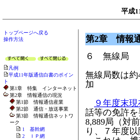
平成1
トップページへ戻る
第2章 情報
操作方法
６ 無線局
凡例
無線局数は約4
平成11年版通信白書のポイン
ト
加
第1章 特集 インターネット
第2章 情報通信の現況
９年度末現
第1節 情報通信産業
第2節 通信・放送事業
話等の免許を
第3節 情報通信ネットワ
8,889局（対前
ーク
り、７年度以
1 基幹網
2 ＩＰ網