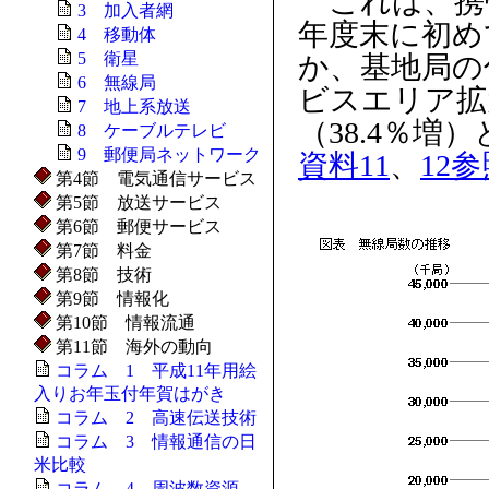
これは、携
3 加入者網
年度末に初め
4 移動体
5 衛星
か、基地局の
6 無線局
ビスエリア拡大
7 地上系放送
（38.4％
8 ケーブルテレビ
9 郵便局ネットワーク
資料11
、
12参
第4節 電気通信サービス
第5節 放送サービス
第6節 郵便サービス
第7節 料金
第8節 技術
第9節 情報化
第10節 情報流通
第11節 海外の動向
コラム 1 平成11年用絵
入りお年玉付年賀はがき
コラム 2 高速伝送技術
コラム 3 情報通信の日
米比較
コラム 4 周波数資源