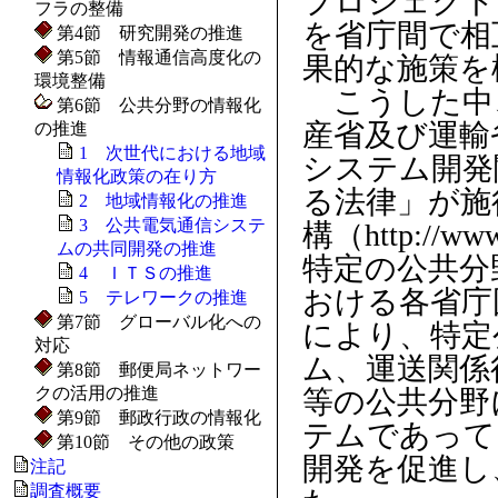
プロジェクト
フラの整備
を省庁間で相
第4節 研究開発の推進
第5節 情報通信高度化の
果的な施策を
環境整備
こうした中、
第6節 公共分野の情報化
産省及び運輸
の推進
1 次世代における地域
システム開発
情報化政策の在り方
る法律」が施
2 地域情報化の推進
3 公共電気通信システ
構（http://w
ムの共同開発の推進
特定の公共分
4 ＩＴＳの推進
おける各省庁
5 テレワークの推進
第7節 グローバル化への
により、特定
対応
ム、運送関係
第8節 郵便局ネットワー
クの活用の推進
等の公共分野
第9節 郵政行政の情報化
テムであって
第10節 その他の政策
開発を促進し
注記
調査概要