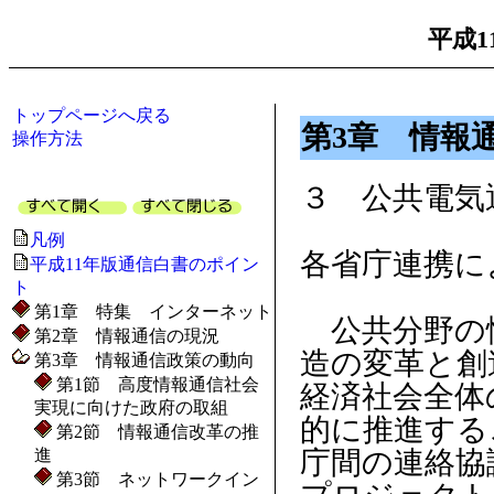
平成1
トップページへ戻る
第3章 情報
操作方法
３ 公共電気
凡例
各省庁連携に
平成11年版通信白書のポイン
ト
第1章 特集 インターネット
公共分野の
第2章 情報通信の現況
造の変革と創
第3章 情報通信政策の動向
第1節 高度情報通信社会
経済社会全体
実現に向けた政府の取組
的に推進する
第2節 情報通信改革の推
進
庁間の連絡協
第3節 ネットワークイン