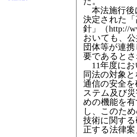
た。
本法施行後
決定された「
針」（http://www
おいても、公
団体等が連携
要であるとさ
11年度にお
同法の対象と
通信の安全を
ステム及び災
めの機能を有
し、このため
技術に関する
正する法律案