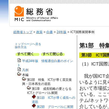
総務省トップ
>
政策
>
白書
>
24年版
> ICT国際展開事例
トップページへ戻る
第1部 特
操作方法
第3節 ICT
平成24年版 情報通信白書のポイン
（1）ICT国
ト
凡例
本編
我が国ICT
第1部 特集 ICTが導く震災復
いるように見
興・日本再生の道筋
おいて市場拡
第1章 成長戦略の要となる
ICTとグローバル展開
ている。ここ
第1節 ICTが導く成長への
テム/ネット
道筋
介しているが
第2節 グローバルに展開