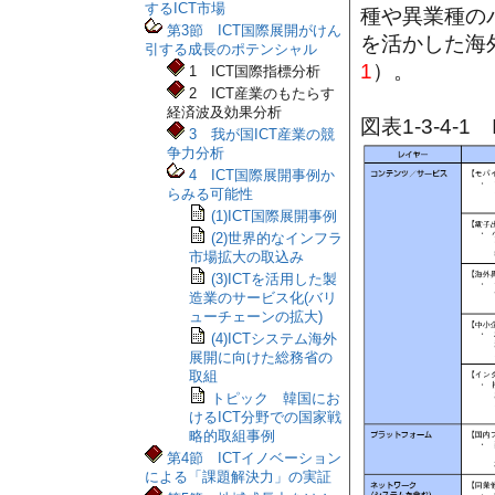
するICT市場
種や異業種の
第3節 ICT国際展開がけん
を活かした海
引する成長のポテンシャル
1
）。
1 ICT国際指標分析
2 ICT産業のもたらす
経済波及効果分析
図表1-3-4-
3 我が国ICT産業の競
争力分析
4 ICT国際展開事例か
らみる可能性
(1)ICT国際展開事例
(2)世界的なインフラ
市場拡大の取込み
(3)ICTを活用した製
造業のサービス化(バリ
ューチェーンの拡大)
(4)ICTシステム海外
展開に向けた総務省の
取組
トピック 韓国にお
けるICT分野での国家戦
略的取組事例
第4節 ICTイノベーション
による「課題解決力」の実証