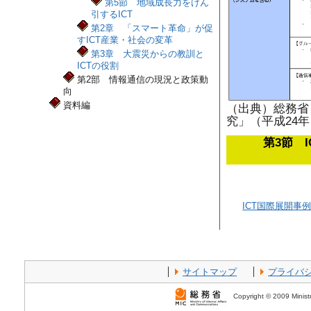
第5節 地域成長力をけん
引するICT
第2章 「スマート革命」が促
すICT産業・社会の変革
第3章 大震災からの教訓と
ICTの役割
第2部 情報通信の現況と政策動
向
資料編
（出典）総務省
究」（平成24年
第3節 
ICT国際展開事
サイトマップ
プライバ
Copyright © 2009 Ministr