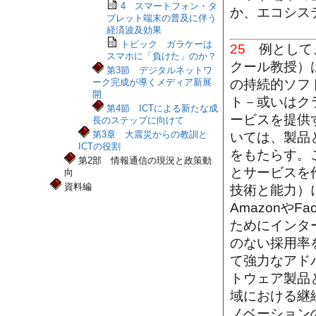
4 スマートフォン・タ
か、エコシス
ブレット端末の普及に伴う
経済波及効果
トピック ガラケーは
25
例として、
スマホに「負けた」のか？
クール教授）
第3節 デジタルネットワ
ーク完成が導くメディア新展
の持続的ソフ
開
ト－或いはク
第4節 ICTによる新たな成
ービスを提供
長のステップに向けて
第3章 大震災からの教訓と
いては、製品
ICTの役割
をもたらす。
第2部 情報通信の現況と政策動
とサービスを
向
資料編
技術と能力）
Amazonや
ためにインタ
のない採用率
て強力なアド
トウェア製品
域における継
ノベーション