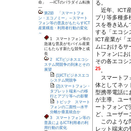
る。
命」 ―ICTのパラダイム転換
―
近年、ICT
第2節 「スマートフォ
プリ等多種多
ン・エコノミー」～スマート
フォン等の普及がもたらすICT
スを巻き込ん
産業構造・利用者行動の変化
する「エコシ
～
ICT産業が
1 スマートフォン等の
急速な普及がモバイル産業
ムにおけるサ
にもたらす新たな競争と成
トフォンにお
長
2 ICTビジネスエコシ
その各エコシ
ステム間競争の到来とその
25
展望
。
(1)ICTビジネスエコ
スマートフォ
システム間競争
体としてネッ
(2)スマートフォン・
タブレット端末への移
型携帯電話に
行とアプリ等への影響
が主導、ユー
トピック スマート
ートフォンで
フォンの二面性―水平
分離か垂直統合か
ど、ユーザー
3 スマートフォン等の
このような問
普及によるICT利用者の利
用行動の変化
レット端末の