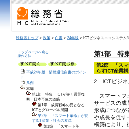
総務省トップ
>
政策
>
白書
>
24年版
> ICTビジネスエコシステ
トップページへ戻る
第1部 特
操作方法
第2節 「ス
らすICT産業
平成24年版 情報通信白書のポイン
ト
2 ICTビ
凡例
本編
第1部 特集 ICTが導く震災復
スマートフォ
興・日本再生の道筋
サービスの成
第1章 成長戦略の要となる
形成につなが
ICTとグローバル展開
第2章 「スマート革命」が促
や成長を促す
すICT産業・社会の変革
構築により、
第1節 「スマート革