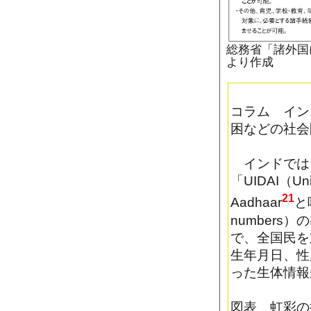
総務省「諸外国
より作成
コラム イン
困などの社会
インドでは、
「UIDAI（Uniq
21
Aadhaar
と呼
numbers
で、全国民を
生年月日、性
った生体情報
図表 虹彩の