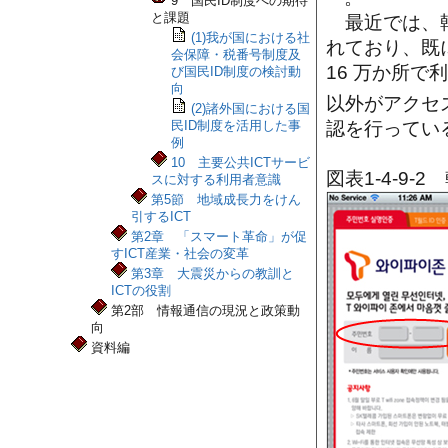
9 国民ID制度への期待
と課題
最近では、韓
(1)我が国における社
れており、既に
会保障・税番号制度及
16 万か所
び国民ID制度の検討動
向
以外がアクセ
(2)諸外国における国
民ID制度を活用した事
認を行ってい
例
10 主要公共ICTサービ
図表1-4-9
スに対する利用者意識
第5節 地域成長力をけん
引するICT
第2章 「スマート革命」が促
すICT産業・社会の変革
第3章 大震災からの教訓と
ICTの役割
第2部 情報通信の現況と政策動
向
資料編