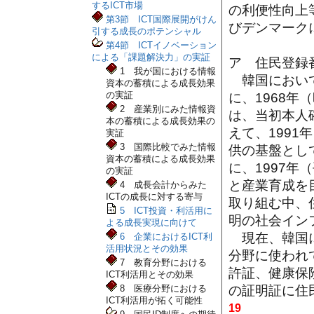
するICT市場
の利便性向上
第3節 ICT国際展開がけん
びデンマーク
引する成長のポテンシャル
第4節 ICTイノベーション
による「課題解決力」の実証
ア 住民登録
1 我が国における情報
韓国において
資本の蓄積による成長効果
の実証
に、1968
2 産業別にみた情報資
は、当初本人
本の蓄積による成長効果の
えて、199
実証
3 国際比較でみた情報
供の基盤とし
資本の蓄積による成長効果
に、1997
の実証
と産業育成を
4 成長会計からみた
ICTの成長に対する寄与
取り組む中、
5 ICT投資・利活用に
明の社会イン
よる成長実現に向けて
現在、韓国に
6 企業におけるICT利
活用状況とその効果
分野に使われ
7 教育分野における
許証、健康保
ICT利活用とその効果
の証明証に住
8 医療分野における
ICT利活用が拓く可能性
19
。