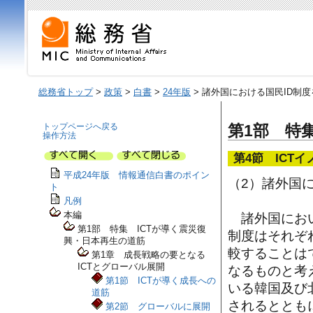
総務省トップ
>
政策
>
白書
>
24年版
> 諸外国における国民ID制
トップページへ戻る
第1部 特
操作方法
第4節 ICT
平成24年版 情報通信白書のポイン
（2）諸外国
ト
凡例
本編
諸外国におい
第1部 特集 ICTが導く震災復
制度はそれぞ
興・日本再生の道筋
較することは
第1章 成長戦略の要となる
ICTとグローバル展開
なるものと考
第1節 ICTが導く成長への
いる韓国及び
道筋
されるととも
第2節 グローバルに展開