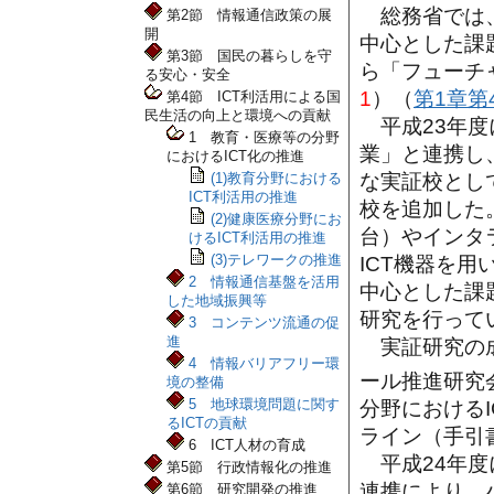
総務省では、
第2節 情報通信政策の展
開
中心とした課
第3節 国民の暮らしを守
ら「フューチ
る安心・安全
1
）（
第1章第
第4節 ICT利活用による国
民生活の向上と環境への貢献
平成23年度
1 教育・医療等の分野
業」と連携し
におけるICT化の推進
な実証校とし
(1)教育分野における
ICT利活用の推進
校を追加した
(2)健康医療分野にお
台）やインタ
けるICT利活用の推進
(3)テレワークの推進
ICT機器を
2 情報通信基盤を活用
中心とした課
した地域振興等
研究を行って
3 コンテンツ流通の促
進
実証研究の成
4 情報バリアフリー環
ール推進研究
境の整備
5 地球環境問題に関す
分野における
るICTの貢献
ライン（手引
6 ICT人材の育成
平成24年度
第5節 行政情報化の推進
連携により、
第6節 研究開発の推進