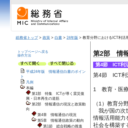
総務省トップ
>
政策
>
白書
>
24年版
> 教育分野におけるICT利活
トップページへ戻る
第2部 情
操作方法
第4節 ICT
平成24年版 情報通信白書のポイン
第4節 IC
ト
凡例
本編
1 教育・医
第1部 特集 ICTが導く震災復
興・日本再生の道筋
（1）教育分野
第2部 情報通信の現況と政策動
向
我が国の次世
第4章 情報通信の現況
情報活用能力
第5章 情報通信政策の動向
社会を構築す
第1節 総合戦略の推進