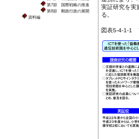
第7節 国際戦略の推進
実証研究を実
第8節 郵政行政の展開
る。
資料編
図表5-4-1