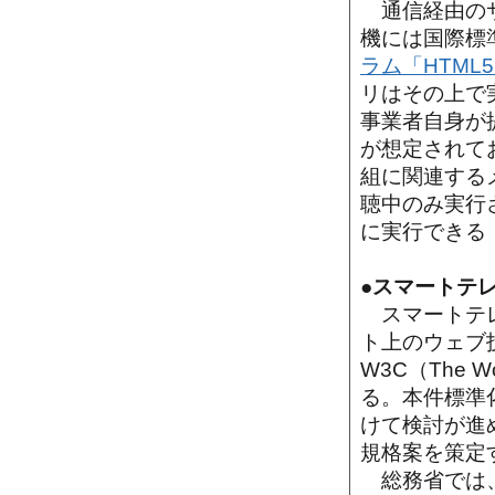
通信経由のサ
機には国際標
ラム「HTML
リはその上で
事業者自身が
が想定されて
組に関連する
聴中のみ実行
に実行できる
●スマートテ
スマートテレ
ト上のウェブ
W3C（The W
る。本件標準
けて検討が進
規格案を策定
総務省では、