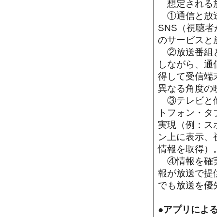
想定される放
①通信と放送
SNS（視聴
のサービスと
②放送番組と
しながら、通
得して受信端
異なる角度の
③テレビと他
トフォン・タ
実現（例：ス
ン上に表示、
情報を取得）
④情報を確実
報が放送で提
でも放送を優
●アプリによ