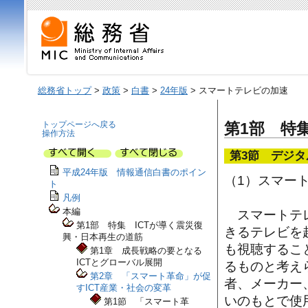
総務省トップ
>
政策
>
白書
>
24年版
> スマートテレビの加速
トップページへ戻る
第1部 特
操作方法
第3節 デジ
平成24年版 情報通信白書のポイン
（1）スマー
ト
凡例
本編
スマートテレ
第1部 特集 ICTが導く震災復
きるテレビを
興・日本再生の道筋
も視聴するこ
第1章 成長戦略の要となる
ICTとグローバル展開
るものと考え
第2章 「スマート革命」が促
者、メーカー
すICT産業・社会の変革
いのもとで使
第1節 「スマート革