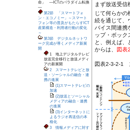
命」 ―ICTのパラダイム転換
まず放送受信
―
じて何らかの
第2節 「スマートフォ
ン・エコノミー」～スマート
続を通じて、
フォン等の普及がもたらすICT
バイス間連携
産業構造・利用者行動の変化
～
ップ・ボック
第3節 デジタルネットワ
と、例えば、
ーク完成が導くメディア新展
開
からは、
図表2-
1 地上デジタルテレビ
放送完全移行と放送メディ
図表2-3-2
アの新展開
2 スマートテレビと放
送・ソーシャルの融合・連
携の進展
(1)スマートテレビの
加速
(2)放送とソーシャル
メディアの融合・連携
の進展
(3)インターネットに
よるラジオ再送信の本
格化
3 情報メディアに対す