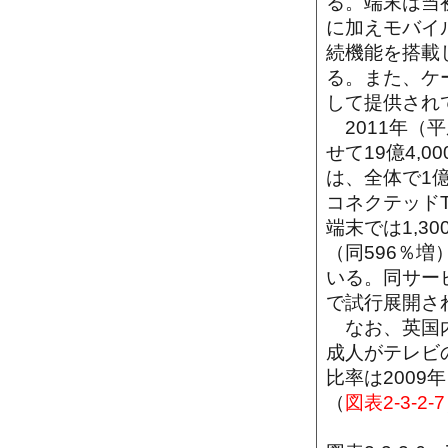
る。端末は当
に加えモバイ
続機能を搭載
る。また、ケー
して提供され
2011年（
せて19億4,
は、全体で1億
コネクテッドT
端末では1,3
（同596％
いる。同サービ
で試行展開さ
なお、英国内で
成人がテレビ
比率は2009
（
図表2-3-2-7