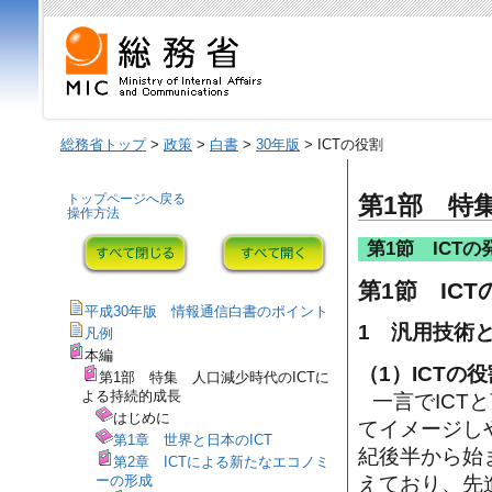
総務省トップ
>
政策
>
白書
>
30年版
> ICTの役割
トップページへ戻る
第1部 特
操作方法
第1節 ICT
第1節 IC
平成30年版 情報通信白書のポイント
1 汎用技術と
凡例
本編
（1）ICTの役
第1部 特集 人口減少時代のICTに
よる持続的成長
一言でICT
はじめに
てイメージし
第1章 世界と日本のICT
紀後半から始
第2章 ICTによる新たなエコノミ
ーの形成
えており、先