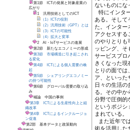
第1節 ICTの発展と対象産業の
ないものにな
広がり
特にインタ
1 汎用技術としてのICT
ある。そして
（1）ICTの役割
（2）汎用技術（GPT）とは
た。インター
（3）ICTの可能性
アクセスする
（4）拡大と変革
のやりとりも
2 AI・IoTサービスの進展
ッピング、そ
第2節 新たなエコノミーの形成
第3節 市場構造に引き起こされ
サービスプロ
る変化
きくなった現
第4節 ICTによる個人需要の喚
とりの面では
起
第5節 シェアリングエコノミー
ア、といった
の持つ可能性
日々の生活の
第6節 グローバル需要の取り込
み
る。その中からは
補論 中国の事例
分野で圧倒的
第3章 ICTによる生産性向上と組
というポジシ
織改革
まれている。
第4章 ICTによるインクルージョ
ン促進
また近年では
第2部 基本データと政策動向
術を活用した