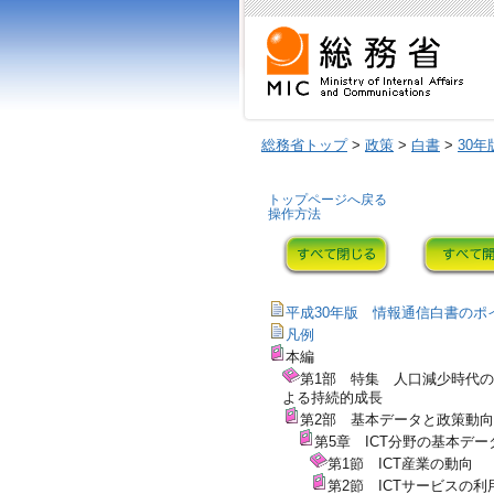
総務省トップ
>
政策
>
白書
>
30年
トップページへ戻る
操作方法
平成30年版 情報通信白書のポ
凡例
本編
第1部 特集 人口減少時代のI
よる持続的成長
第2部 基本データと政策動向
第5章 ICT分野の基本デー
第1節 ICT産業の動向
第2節 ICTサービスの利