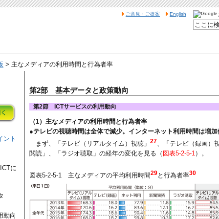
ご意見・ご提案
English
版
> 主なメディアの利用時間と行為者率
第2部 基本データと政策動向
第2節 ICTサービスの利用動向
（1）主なメディアの利用時間と行為者率
●テレビの視聴時間は全体で減少。インターネット利用時間は増加
イント
27
まず、「テレビ（リアルタイム）視聴」
、「テレビ（録画）
閲読」、「ラジオ聴取」の経年の変化を見る（
図表5-2-5-1
）。
CTに
29
30
図表5-2-5-1 主なメディアの平均利用時間
と行為者率
タ
用動向