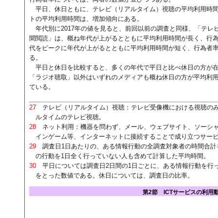
平日、休日ともに、テレビ（リアルタイム）視聴の平均利用時
トの平均利用時間は、増加傾向にある。
年代別に2017年の値を見ると、前回以前の調査と同様、「テレ
聞閲読」は、概ね年代が上がるとともに平均利用時間が長く、行為
代をピークに年代が上がるとともに平均利用時間が短く、行為者
る。
平日と休日を比較すると、多くの年代で平日と比べ休日の方が
「ラジオ聴取」以外はいずれのメディアも概ね休日の方が平均利
ている。
27
テレビ（リアルタイム）視聴：テレビ受像機における視聴のみ
ルタイムのテレビ視聴。
28
ネット利用：機器を問わず、メール、ウェブサイト、ソーシャ
インゲーム等、インターネットに接続することで成り立つサー
29
調査日1日あたりの、ある情報行動の全調査対象者の時間合計
の行動を1日全く行っていない人も含めて計算した平均時間。
30
平日については調査日2日間の1日ごとに、ある情報行動を行っ
をとった数値である。休日については、調査日の比率。
第2節 ICTサービスの利用