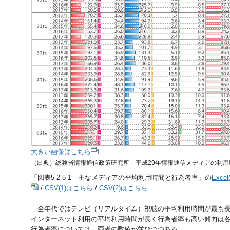
大きい画像はこちら
（出典）総務省情報通信政策研究所「平成29年情報通信メディアの利
「図表5-2-5-1 主なメディアの平均利用時間と行為者率」の
Exce
/
CSV(1)はこちら
/
CSV(2)はこちら
全年代ではテレビ（リアルタイム）視聴の平均利用時間が最も
インターネット利用の平均利用時間が長く行為者率も高い傾向は
行為者率については、両者の数値が並びつつある。