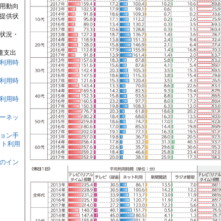
利用動向
の提供状
供状況・
連支出
の利用時
の利用時
の利用時
ターネッ
ション手
ット利用
てのイン