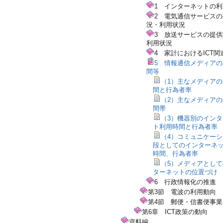
1 インターネットの
2 電気通信サービス
況・利用状況
3 放送サービスの提
利用状況
4 家計におけるICT関
5 情報通信メディア
間等
（1）主なメディア
間と行為者率
（2）主なメディア
間帯
（3）機器別のイン
ト利用時間と行為者率
（4）コミュニケー
段としてのインターネ
時間、行為者率
（5）メディアとし
ターネットの位置づけ
6 行政情報化の推進
第3節 電波の利用動向
第4節 郵便・信書便事業
第6章 ICT政策の動向
資料編