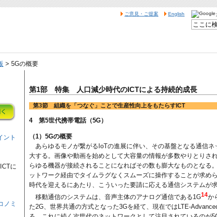
ご意見・ご提案
English
版
> 5Gの概要
第1部 特集 人口減少時代のICTによる持続的成長
第3節 組織を「つなぐ」ことで生産性向上をもたらすICT
4 第5世代携帯電話（5G）
（1）5Gの概要
イント
あらゆるモノが繋がるIoTの進展に伴い、その基盤となる通信
大する。画像や動画を始めとして大容量の情報が多数やりとりさ
らゆる機器が接続されることになればその数も膨大なものとなる
CTに
ットワーク経由でタイムラグなくスムーズに操作することが求めら
時代を迎えるにあたり、こういった要請に応える通信システムが
14
移動通信のシステムは、音声主体のアナログ通信である1G
か
コノミ
た2G、世界共通の方式となった3Gを経て、現在ではLTE-Advanc
る。これに続く次世代のネットワークとして注目されているのが5