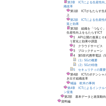
第3章 ICTによる生産性向
織改革
第1節 ICTがもたらす生
上
第2節 ICTによる生産性
策と効果
第3節 組織を「つなぐ
生産性向上をもたらすICT
1 API公開の進展とそ
う変化と効果や課題
2 クラウドサービス
3 ブロックチェーン
4 第5世代携帯電話（
（1）5Gの概要
（2）5Gの特徴
5 セキュリティの重要
第4節 ICTのポテンシャ
き出す組織改革
補論 欧米の事例
第4章 ICTによるインクル
ン促進
第2部 基本データと政策動向
資料編