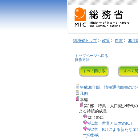
総務省トップ
>
政策
>
白書
>
30年
トップページへ戻る
操作方法
平成30年版 情報通信白書のポ
凡例
本編
第1部 特集 人口減少時代のI
よる持続的成長
はじめに
第1章 世界と日本のICT
第2章 ICTによる新たなエ
ーの形成