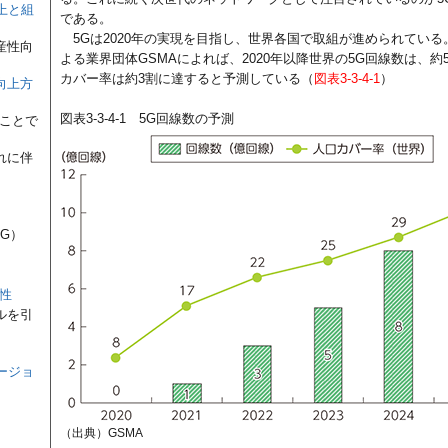
上と組
である。
5Gは2020年の実現を目指し、世界各国で取組が進められてい
産性向
よる業界団体GSMAによれば、2020年以降世界の5G回線数は、約
カバー率は約3割に達すると予測している（
図表3-3-4-1
）
向上方
図表3-3-4-1 5G回線数の予測
」ことで
れに伴
5G）
性
ルを引
ージョ
（出典）GSMA