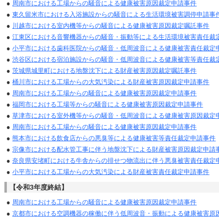
●
周南市における工場からの騒音による健康被害原因裁定申請事件
●
東久留米市における入浴施設からの騒音による生活環境被害調停申請事
●
川越市における室内機等からの騒音による健康被害原因裁定嘱託事件
●
江東区における音響機器からの騒音・振動等による生活環境被害責任裁
●
小平市における歯科医院からの騒音・低周波音による健康被害責任裁定
●
渋谷区における宿泊施設からの騒音・低周波音による健康被害等責任裁
●
茨城県城里町における地盤沈下による財産被害原因裁定嘱託事件
●
桶川市における工場からの大気汚染による財産被害原因裁定申請事件
●
周南市における工場からの騒音による健康被害原因裁定申請事件
●
福岡市における工場等からの騒音による健康被害原因裁定申請事件
●
草津市における室外機等からの騒音・低周波音による健康被害原因裁定
●
周南市における工場からの騒音による健康被害原因裁定申請事件
●
熊本市における飲食店からの悪臭等による健康被害等責任裁定申請事件
●
宗像市における配水管工事に伴う地盤沈下による財産被害原因裁定申請
●
奈良県安堵町における牛舎からの排せつ物流出に伴う悪臭被害責任裁定
●
小平市における工場からの大気汚染による財産被害責任裁定申請事件
【令和3年度終結】
●
周南市における工場からの騒音による健康被害原因裁定申請事件
●
京都市における空調機器の稼働に伴う低周波音・振動による健康被害原