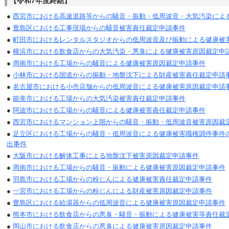
【令和7年度終結】
●
西宮市における高速道路等からの騒音・振動・低周波音・大気汚染によ
●
豊島区における工事現場からの騒音被害責任裁定申請事件
●
町田市におけるレンタルスタジオからの低周波音及び振動による健康被
●
横浜市における飲食店からの大気汚染・悪臭による健康被害原因裁定申
●
周南市における工場からの騒音による健康被害原因裁定申請事件
●
小林市における国道からの振動・地盤沈下による財産被害責任裁定申請
●
名古屋市における小売店舗からの低周波音による健康被害原因裁定申請
●
能美市における工場からの大気汚染被害責任裁定申請事件
●
阿波市における工場からの騒音による健康被害責任裁定申請事件
●
西宮市におけるマンション上階からの騒音・振動・低周波音被害原因裁
●
足立区における工場からの騒音・低周波音による健康被害職権調停事件
出事件
●
大阪市における解体工事による地盤沈下被害原因裁定申請事件
●
周南市における工場からの騒音・振動による健康被害原因裁定申請事件
●
羽島市における工場からの粉じんによる健康被害責任裁定申請事件
●
一宮市における工場からの粉じんによる財産被害原因裁定申請事件
●
豊島区における給湯器からの低周波音による健康被害原因裁定申請事件
●
熊本市における飲食店からの悪臭・騒音・振動による健康被害等責任裁
●
岡山市における飲食店からの悪臭による健康被害原因裁定申請事件