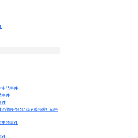
件
定申請事件
請事件
事件
件の調停条項に係る義務履行勧告
定申請事件
事件