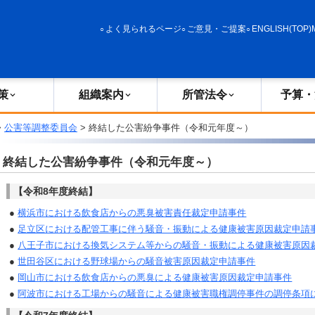
政策
組織案内
所管法令
予算・決算
よく見られるページ
ご意見・ご提案
ENGLISH(TOP)
策
組織案内
所管法令
予算・
>
公害等調整委員会
> 終結した公害紛争事件（令和元年度～）
終結した公害紛争事件（令和元年度～）
【令和8年度終結】
●
横浜市における飲食店からの悪臭被害責任裁定申請事件
●
足立区における配管工事に伴う騒音・振動による健康被害原因裁定申請
●
八王子市における換気システム等からの騒音・振動による健康被害原因
●
世田谷区における野球場からの騒音被害原因裁定申請事件
●
岡山市における飲食店からの悪臭による健康被害原因裁定申請事件
●
阿波市における工場からの騒音による健康被害職権調停事件の調停条項