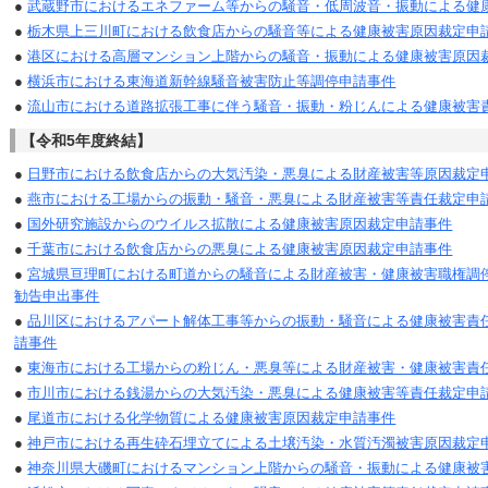
●
武蔵野市におけるエネファーム等からの騒音・低周波音・振動による健
●
栃木県上三川町における飲食店からの騒音等による健康被害原因裁定申
●
港区における高層マンション上階からの騒音・振動による健康被害原因
●
横浜市における東海道新幹線騒音被害防止等調停申請事件
●
流山市における道路拡張工事に伴う騒音・振動・粉じんによる健康被害
【令和5年度終結】
●
日野市における飲食店からの大気汚染・悪臭による財産被害等原因裁定
●
燕市における工場からの振動・騒音・悪臭による財産被害等責任裁定申
●
国外研究施設からのウイルス拡散による健康被害原因裁定申請事件
●
千葉市における飲食店からの悪臭による健康被害原因裁定申請事件
●
宮城県亘理町における町道からの騒音による財産被害・健康被害職権調
勧告申出事件
●
品川区におけるアパート解体工事等からの振動・騒音による健康被害責
請事件
●
東海市における工場からの粉じん・悪臭等による財産被害・健康被害責
●
市川市における銭湯からの大気汚染・悪臭による健康被害等責任裁定申
●
尾道市における化学物質による健康被害原因裁定申請事件
●
神戸市における再生砕石埋立てによる土壌汚染・水質汚濁被害原因裁定
●
神奈川県大磯町におけるマンション上階からの騒音・振動による健康被