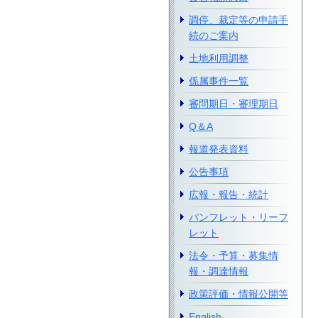
調停、裁定等の申請手
続のご案内
土地利用調整
係属事件一覧
審問期日・審理期日
Q＆A
報道発表資料
公告事項
広報・報告・統計
パンフレット・リーフ
レット
法令・予算・募集情
報・調達情報
政策評価・情報公開等
English