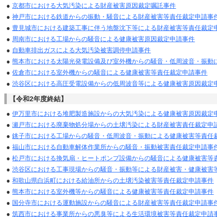
●
京都市における大気汚染による財産被害原因裁定嘱託事件
●
神戸市における鉄道からの振動・騒音による財産被害等責任裁定申請事
●
豊見城市における建築工事に伴う地盤沈下等による財産被害等責任裁定
●
周南市における工場からの騒音による健康被害原因裁定申請事件
●
自動車排出ガスによる大気汚染被害調停申請事件
●
熊本市における太陽光発電設備及び室外機からの騒音・低周波音・振動
●
佐倉市における室外機からの騒音による健康被害等責任裁定申請事件
●
渋谷区における高圧受電設備からの低周波音等による健康被害原因裁定
【令和2年度終結】
●
伊万里市における堆肥製造施設からの大気汚染による健康被害原因裁定
●
瀬戸市における廃棄物処分場からの土壌汚染による財産被害責任裁定申
●
銚子市における工場からの騒音・低周波音・振動による健康被害等責任
●
福山市における自動車解体作業所からの騒音・振動被害責任裁定申請事
●
松戸市における換気扇・ヒートポンプ設備からの騒音による健康被害等
●
渋谷区における工事現場からの騒音・振動等による財産被害・健康被害
●
和歌山県白浜町における給油所からの土壌汚染被害等責任裁定申請事件
●
熊本市における室外機等からの騒音による健康被害等責任裁定申請事件
●
国分寺市における運動施設からの騒音による財産被害等責任裁定申請事
●
筑西市における事業所からの悪臭等による生活環境被害等責任裁定申請