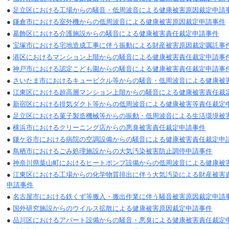
●
足立区における工場からの騒音・低周波音による健康被害原因裁定申請
●
鎌倉市における室外機からの低周波音による健康被害原因裁定申請事件
●
葛飾区における介護施設からの騒音による健康被害責任裁定申請事件
●
宝塚市における宅地造成工事に伴う振動による財産被害原因裁定嘱託事
●
港区におけるマンション上階からの騒音による健康被害責任裁定申請事
●
神戸市における認定こども園からの騒音による健康被害責任裁定申請事
●
さいたま市におけるキュービクル等からの騒音・低周波音による健康被
●
江東区における超高層マンション上階からの騒音による健康被害責任裁
●
新宿区における排気ダクト等からの低周波音による健康被害等責任裁定
●
足立区における菓子製造機械等からの振動・低周波音による生活環境被
●
横浜市におけるクリーニング店からの悪臭被害責任裁定申請事件
●
鎌ケ谷市における病院の空調設備からの騒音による健康被害責任裁定申
●
鳥栖市におけるごみ処理施設からの大気汚染被害防止調停申請事件
●
神奈川県葉山町におけるヒートポンプ設備からの低周波音による健康被
●
江東区における工場からの化学物質排出に伴う大気汚染による財産被害
申請事件
●
名古屋市における鉄くず等搬入・搬出作業に伴う騒音被害原因裁定申請
●
国外研究施設からのウイルス拡散による健康被害原因裁定申請事件
●
品川区におけるアパート設備からの騒音・悪臭による健康被害責任裁定