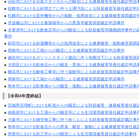
●
浜松市における写真スタジオからの騒音による健康被害等責任裁定申請
●
稲敷市における土砂埋立てに伴う土壌汚染による財産被害等責任裁定申
●
札幌市における室外機等からの振動・低周波音による健康被害原因裁定
●
丹波篠山市における養鶏場等からの悪臭等被害原因裁定申請事件
●
木更津市における飲食店等からの騒音による財産被害等職権調停事件の
事件
●
鉾田市における給湯機等からの低周波音による健康被害・振動被害原因
●
周南市における工場からの騒音による健康被害原因裁定申請事件
●
越谷市におけるガソリンスタンド建設に伴う地盤沈下による財産被害原
●
大田区における飲食店からの騒音・悪臭による健康被害等責任裁定申請
●
横浜市における解体工事等に伴う振動等による財産被害原因裁定申請事
●
周南市における工場からの騒音による健康被害原因裁定申請事件
●
熊本市における駐車場からの騒音・振動による健康被害責任裁定申請事
【令和4年度終結】
●
宮城県亘理町における町道からの騒音による財産被害・健康被害責任裁
●
南島原市における工場からの騒音等による生活環境被害責任裁定申請事
●
大阪市における樋交換工事に伴う粉じんによる財産被害原因裁定嘱託事
●
熊本市における飲食店からの悪臭・騒音・振動による健康被害等責任裁
●
恵那市における鉄工所からの騒音による生活環境被害責任裁定申請事件