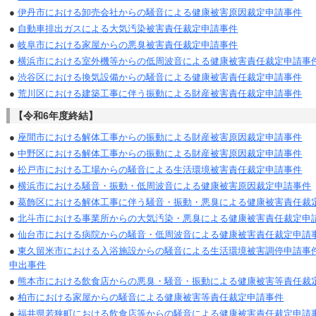
●
伊丹市における卸売会社からの騒音による健康被害原因裁定申請事件
●
自動車排出ガスによる大気汚染被害責任裁定申請事件
●
岐阜市における家屋からの悪臭被害責任裁定申請事件
●
横浜市における室外機等からの低周波音による健康被害責任裁定申請事
●
渋谷区における換気設備からの騒音による健康被害責任裁定申請事件
●
荒川区における建築工事に伴う振動による財産被害責任裁定申請事件
【令和6年度終結】
●
座間市における解体工事からの振動による財産被害原因裁定申請事件
●
中野区における解体工事からの振動による財産被害原因裁定申請事件
●
松戸市における工場からの騒音による生活環境被害責任裁定申請事件
●
横浜市における騒音・振動・低周波音による健康被害原因裁定申請事件
●
葛飾区における解体工事に伴う騒音・振動・悪臭による健康被害責任裁
●
北斗市における事業所からの大気汚染・悪臭による健康被害責任裁定申
●
仙台市における病院からの騒音・低周波音による健康被害責任裁定申請
●
東久留米市における入浴施設からの騒音による生活環境被害調停申請事
申出事件
●
熊本市における飲食店からの悪臭・騒音・振動による健康被害等責任裁
●
柏市における家屋からの騒音による健康被害等責任裁定申請事件
●
福井県若狭町における飲食店等からの騒音による健康被害責任裁定申請