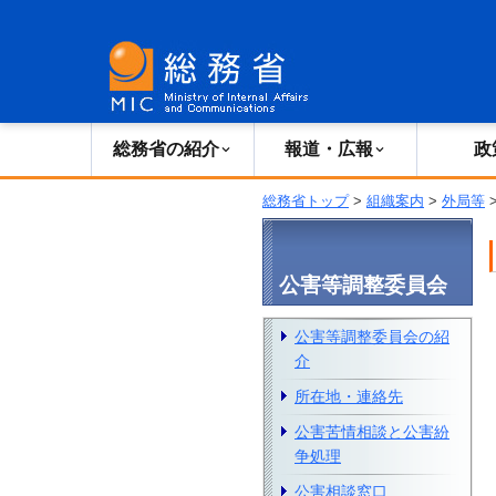
総務省の紹介
広報・報道
総務省の紹介
報道・広報
政
総務省トップ
>
組織案内
>
外局等
公害等調整委員会
公害等調整委員会の紹
介
所在地・連絡先
公害苦情相談と公害紛
争処理
公害相談窓口