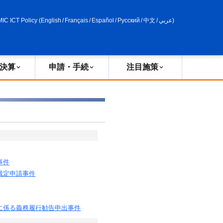
申請・手続
政策評価
MIC ICT Policy
(
English
/
Français
/
Español
/
Русский
/
中文
/
عربي
)
決算
申請・手続
注目施策
事件
裁定申請事件
に係る義務履行勧告申出事件