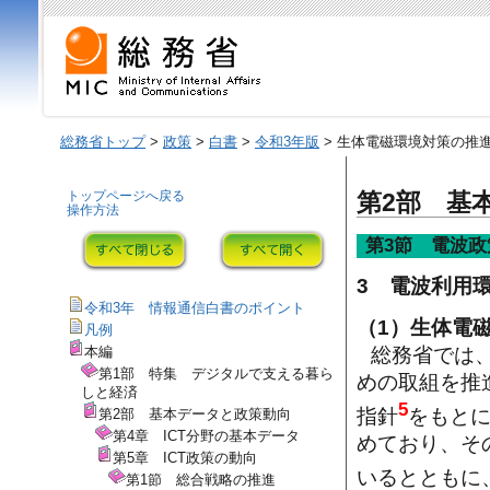
総務省トップ
>
政策
>
白書
>
令和3年版
> 生体電磁環境対策の推
トップページへ戻る
第2部 基
操作方法
第3節 電波政
3 電波利用
令和3年 情報通信白書のポイント
（1）生体電
凡例
総務省では
本編
第1部 特集 デジタルで支える暮ら
めの取組を推
しと経済
5
指針
をもと
第2部 基本データと政策動向
第4章 ICT分野の基本データ
めており、そ
第5章 ICT政策の動向
いるとともに
第1節 総合戦略の推進