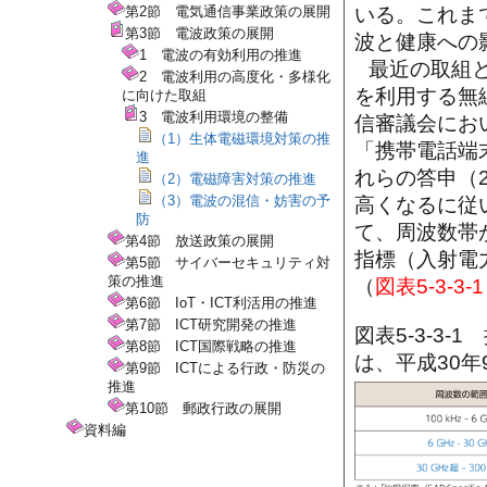
第2節 電気通信事業政策の展開
いる。これま
第3節 電波政策の展開
波と健康への
1 電波の有効利用の推進
最近の取組と
2 電波利用の高度化・多様化
を利用する無
に向けた取組
3 電波利用環境の整備
信審議会にお
（1）生体電磁環境対策の推
「携帯電話端
進
れらの答申（2
（2）電磁障害対策の推進
（3）電波の混信・妨害の予
高くなるに従
防
て、周波数帯
第4節 放送政策の展開
指標（入射電
第5節 サイバーセキュリティ対
策の推進
（
図表5-3-3-1
第6節 IoT・ICT利活用の推進
第7節 ICT研究開発の推進
図表5-3-3
第8節 ICT国際戦略の推進
は、平成30年
第9節 ICTによる行政・防災の
推進
第10節 郵政行政の展開
資料編