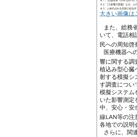
大きい画像は
また、総務
いて、電話相
民への周知啓
医療機器へ
響に関する調
植込み型心臓
射する模擬シ
す調査について
模擬システム
いた影響測定
中、安心・安
線LAN等の
各地での説明
さらに、関連