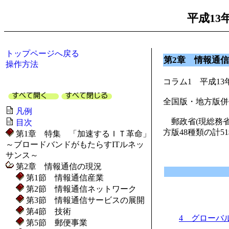
平成13
トップページへ戻る
第2章 情報通
操作方法
コラム1 平成1
全国版・地方版併
凡例
郵政省(現総務省
目次
方版48種類の計51
第1章 特集 「加速するＩＴ革命」
～ブロードバンドがもたらすITルネッ
サンス～
第2章 情報通信の現況
第1節 情報通信産業
第2節 情報通信ネットワーク
第3節 情報通信サービスの展開
第4節 技術
4 グローバ
第5節 郵便事業