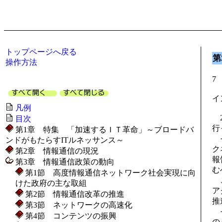
トップページへ戻る
第
操作方法
7
イ
凡例
2
目次
行
第1章 特集 「加速するＩＴ革命」～ブロードバ
そ
ンドがもたらすITルネッサンス～
ク
第2章 情報通信の現況
報
第3章 情報通信政策の動向
む
第1節 高度情報通信ネットワーク社会実現に向
こ
けた政府の主な取組
ア
第2節 情報通信改革の推進
推
第3節 ネットワークの高速化
そ
第4節 コンテンツの振興
の