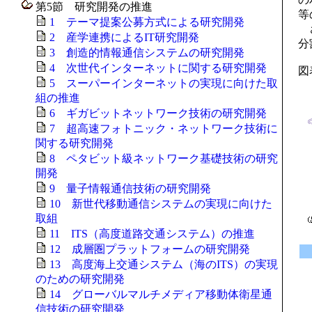
第5節 研究開発の推進
等
1 テーマ提案公募方式による研究開発
さ
2 産学連携によるIT研究開発
分
3 創造的情報通信システムの研究開発
4 次世代インターネットに関する研究開発
図
5 スーパーインターネットの実現に向けた取
組の推進
6 ギガビットネットワーク技術の研究開発
7 超高速フォトニック・ネットワーク技術に
関する研究開発
8 ペタビット級ネットワーク基礎技術の研究
開発
9 量子情報通信技術の研究開発
10 新世代移動通信システムの実現に向けた
取組
11 ITS（高度道路交通システム）の推進
12 成層圏プラットフォームの研究開発
13 高度海上交通システム（海のITS）の実現
のための研究開発
14 グローバルマルチメディア移動体衛星通
信技術の研究開発