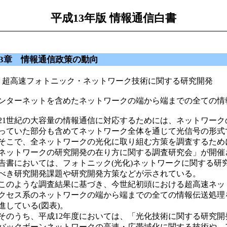
平成13年版 情報通信白書
3章 情報通信政策の動向
 超高速フォトニック・ネットワーク技術に関する研究開発
ンターネットを含めたネットワークの端から端までの全ての情
1世紀の大容量の情報通信に対応するためには、ネットワーク
っていた部分も含めてネットワーク全体を通じて光信号の形式
こで、全ネットワークの光化に取り組む方策を調査するために、
ネットワークの研究開発の在り方に関する調査研究会」が開催
告書においては、フォトニック(光化)ネットワークに関する
べき研究開発課題や研究開発方策などが示されている。
のような調査結果に基づき、今世紀初頭における超高速ネッ
クセス系のネットワークの端から端までの全ての情報伝送処理
進している(図表)。
のうち、平成12年度においては、「光化技術に関する研究開
バックボーンネットワークの高速・広帯域化に関する技術や、