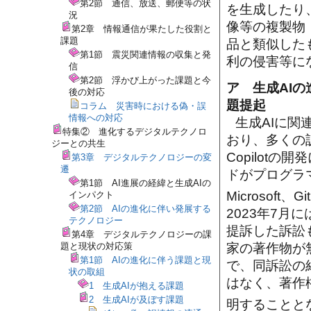
第2節 通信、放送、郵便等の状
を生成したり
況
像等の複製物
第2章 情報通信が果たした役割と
課題
品と類似した
第1節 震災関連情報の収集と発
利の侵害等に
信
第2節 浮かび上がった課題と今
ア 生成AI
後の対応
題提起
コラム 災害時における偽・誤
情報への対応
生成AIに
特集② 進化するデジタルテクノロ
おり、多くの訴
ジーとの共生
Copilot
第3章 デジタルテクノロジーの変
遷
ドがプログラ
第1節 AI進展の経緯と生成AIの
Microsof
インパクト
第2節 AIの進化に伴い発展する
2023年7月には
テクノロジー
提訴した訴訟も
第4章 デジタルテクノロジーの課
題と現状の対応策
家の著作物が
第1節 AIの進化に伴う課題と現
で、同訴訟の
状の取組
はなく、著作
1 生成AIが抱える課題
2 生成AIが及ぼす課題
明することと