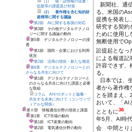
（1） 偽・誤情報の流通・
新聞社、通
拡散等の課題及び対策
る。米国のAsso
（2） 著作権を含む知的財
産権等に関する議論
提携を発表し
第2節 AIに関する各国の対応
研究する契約
第3節 その他デジタルテクノロ
ために使用しない
ジーに関する議論の動向
第5章 デジタルテクノロジーの浸
無断使用でOp
透
訟提起となっ
第1節 国民・企業における利用
状況
による報道記
第2節 活用の現状・新たな潮流
許容できず、
第6章 デジタルテクノロジーとの
る。
さらなる共生に向けて
第1節 デジタルテクノロジーと
日本では、生
のさらなる共生に向けた課題と必要
者から著作権
な取組
とを踏まえ、
コラム AIやロボットと協働・
共生する未来に向けて（コンヴィヴ
おいて、「A
ィアルな関係）
36
第Ⅱ部 情報通信分野の現状と課題
とともに
、
第1章 ICT市場の動向
年5月、AI
第1節 ICT産業の動向
会 中間とり
第2節 電気通信分野の動向