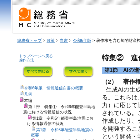
総務省トップ
>
政策
>
白書
>
令和6年版
> 著作権を含む知的財産
トップページへ戻る
特集② 進
操作方法
第1節 AIの
（2） 著作
令和6年版 情報通信白書の概要
生成AIの生
凡例
る。これらは
本編
力）に応じて
第Ⅰ部 特集① 令和6年能登半島地
震における情報通信の状況
されている。
第1章 令和6年能登半島地震にお
作成したり、
ける情報通信の状況
を開発するこ
第1節 令和6年能登半島地震の
概要
という開発・