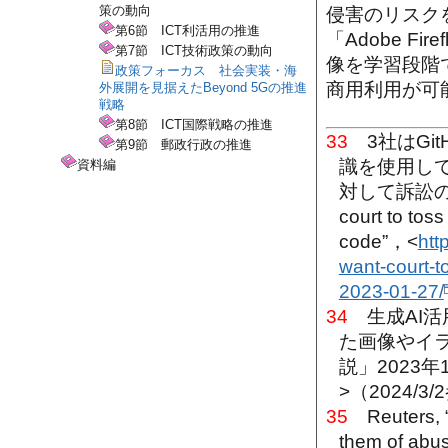
策の動向
侵害のリスク
第6節 ICT利活用の推進
「Adobe 
第7節 ICT技術政策の動向
像を学習段階
政策フォーカス 社会実装・海
商用利用が可
外展開を見据えたBeyond 5Gの推進
戦略
第8節 ICT国際戦略の推進
33
3社はGit
第9節 郵政行政の推進
識を使用し
資料編
対して訴訟の棄却を
court to tos
code”，<
htt
want-court-
2023-01-27/
34
生成AI活
た画像やイ
説」2023年
>（2024/3
35
Reuters, “O
them of abu