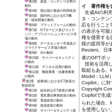
第3節 放送・コンテンツ分野の
イ 著作権を
動向
第4節 我が国の電波の利用状況
生成AIの
第5節 国内外におけるICT機
タ・コンテン
器・端末関連の動向
応を行うこと
第6節 プラットフォームの動向
第7節 ICTサービス及びコンテ
の表示を可能
ンツ・アプリケーションサービス市
権を侵害する
場の動向
様の提供等がある
第8節 データセンター市場及び
クラウドサービス市場の動向
Reuters
第9節 AIの動向
者のGPTボ
第10節 サイバーセキュリティ
の動向
技術を活用
第11節 デジタル活用の動向
取組もある。Mi
第12節 郵政事業・信書便事業
Model：LL
の動向
第2章 総務省におけるICT政策の
Copilot」
取組状況
Copyright 
第1節 総合的なICT政策の推進
Copilot
第2節 電気通信事業政策の動向
第3節 電波政策の動向
られた場合、M
第4節 放送政策の動向
を使用しない
第5節 サイバーセキュリティ政