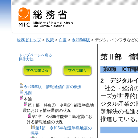
総務省トップ
>
政策
>
白書
>
令和6年版
> デジタルインフラなど
トップページへ戻る
第Ⅱ部 情
操作方法
第8節 ICT
2 デジタル
令和6年版 情報通信白書の概要
社会・経済
凡例
ーズが世界的
本編
ジタル産業の
第Ⅰ部 特集① 令和6年能登半島地
震における情報通信の状況
題解決の推進
第1章 令和6年能登半島地震にお
推進している
ける情報通信の状況
第1節 令和6年能登半島地震の
概要