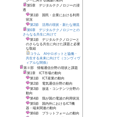
ジーに関する議論の動向
第5章 デジタルテクノロジーの浸
透
第1節 国民・企業における利用
状況
第2節 活用の現状・新たな潮流
第6章 デジタルテクノロジーとの
さらなる共生に向けて
第1節 デジタルテクノロジーと
のさらなる共生に向けた課題と必要
な取組
コラム AIやロボットと協働・
共生する未来に向けて（コンヴィヴ
ィアルな関係）
第Ⅱ部 情報通信分野の現状と課題
第1章 ICT市場の動向
第1節 ICT産業の動向
第2節 電気通信分野の動向
第3節 放送・コンテンツ分野の
動向
第4節 我が国の電波の利用状況
第5節 国内外におけるICT機
器・端末関連の動向
第6節 プラットフォームの動向