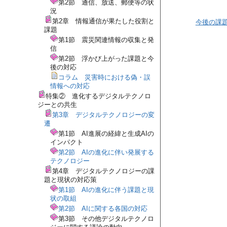
第2節 通信、放送、郵便等の状
況
第2章 情報通信が果たした役割と
今後の課
課題
第1節 震災関連情報の収集と発
信
第2節 浮かび上がった課題と今
後の対応
コラム 災害時における偽・誤
情報への対応
特集② 進化するデジタルテクノロ
ジーとの共生
第3章 デジタルテクノロジーの変
遷
第1節 AI進展の経緯と生成AIの
インパクト
第2節 AIの進化に伴い発展する
テクノロジー
第4章 デジタルテクノロジーの課
題と現状の対応策
第1節 AIの進化に伴う課題と現
状の取組
第2節 AIに関する各国の対応
第3節 その他デジタルテクノロ