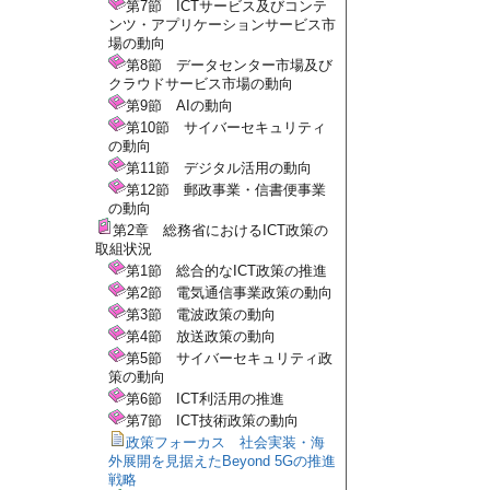
第7節 ICTサービス及びコンテ
ンツ・アプリケーションサービス市
場の動向
第8節 データセンター市場及び
クラウドサービス市場の動向
第9節 AIの動向
第10節 サイバーセキュリティ
の動向
第11節 デジタル活用の動向
第12節 郵政事業・信書便事業
の動向
第2章 総務省におけるICT政策の
取組状況
第1節 総合的なICT政策の推進
第2節 電気通信事業政策の動向
第3節 電波政策の動向
第4節 放送政策の動向
第5節 サイバーセキュリティ政
策の動向
第6節 ICT利活用の推進
第7節 ICT技術政策の動向
政策フォーカス 社会実装・海
外展開を見据えたBeyond 5Gの推進
戦略