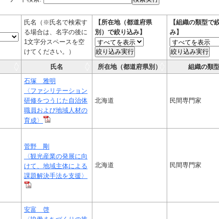
氏名（※氏名で検索す
【所在地（都道府県
【組織の類型で
る場合は、名字の後に
別）で絞り込み】
み】
1文字分スペースを空
けてください。）
絞り込み実行
絞り込み実行
氏名
所在地（都道府県別）
組織の類
石塚 雅明
〈ファシリテーション
研修をつうじた自治体
北海道
民間専門家
職員および地域人材の
育成〉
菅野 剛
〈観光産業の発展に向
北海道
民間専門家
けて、地域主体による
課題解決手法を支援〉
安富 啓