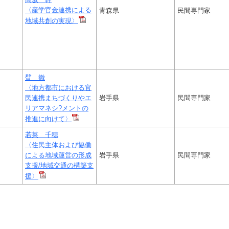
〈産学官金連携による
青森県
民間専門家
地域共創の実現〉
臂 徹
〈地方都市における官
民連携まちづくりやエ
岩手県
民間専門家
リアマネシ?メントの
推進に向けて〉
若菜 千穂
〈住民主体および協働
による地域運営の形成
岩手県
民間専門家
支援/地域交通の構築支
援〉