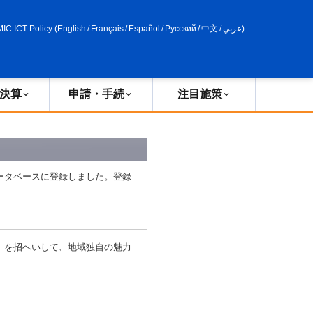
申請・手続
政策評価
MIC ICT Policy
(
English
/
Français
/
Español
/
Русский
/
中文
/
عربي
)
決算
申請・手続
注目施策
ータベースに登録しました。登録
）を招へいして、地域独自の魅力