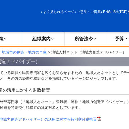
政策
組織案内
所管法令
予算・決算
よく見られるページ
ご意見・ご提案
ENGLISH(TOP)
策
組織案内
所管法令
予算・
>
地域力の創造・地方の再生
> 地域人材ネット（地域力創造アドバイザー）
創造アドバイザー）
ている職員や民間専門家を広くお知らせするため、地域人材ネットとしてデ
と、その方の経歴や取組などを掲載しているページにジャンプします。
家の活用に対する財政措置
外部専門家（「地域人材ネット」登録者、通称「地域力創造アドバイザー」
経費を特別交付税措置の算定対象としています。
地域力創造アドバイザー）の活用に対する特別交付税措置