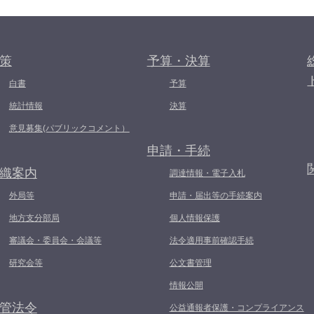
策
予算・決算
白書
予算
統計情報
決算
意見募集(パブリックコメント）
申請・手続
織案内
調達情報・電子入札
外局等
申請・届出等の手続案内
地方支分部局
個人情報保護
審議会・委員会・会議等
法令適用事前確認手続
研究会等
公文書管理
情報公開
管法令
公益通報者保護・コンプライアンス