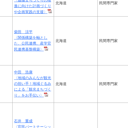
〈協働まちづくりの推
北海道
民間専門家
進に向けた計画づくり
や企画実践の支援〉
柴田 涼平
〈関係構築を軸とし
北海道
民間専門家
た、公民連携、産学官
民連携基盤構築〉
中田 浩康
〈地域のみんなが観光
の担い手！地域ぐるみ
北海道
民間専門家
による「観光まちづく
り」をお手伝い〉
石井 重成
〈官民パートナーシッ