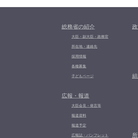
総務省の紹介
政
大臣・副大臣・政務官
所在地・連絡先
採用情報
各種募集
組
子どもページ
広報・報道
大臣会見・発言等
報道資料
報道予定
所
広報誌・パンフレット