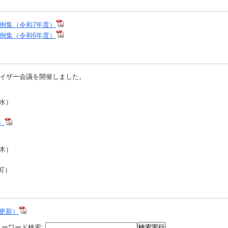
例集（令和7年度）
例集（令和6年度）
イザー会議を開催しました。
水）
）
木）
町）
更新）
リーワード検索:
検索実行