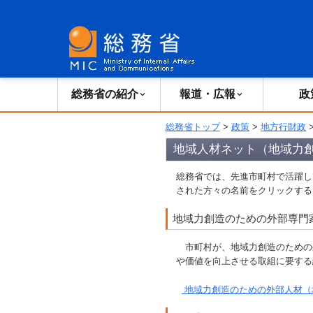
総務省の紹介
広報・報道
総務省の紹介
報道・広報
政
総務省トップ
>
政策
>
地方行財政
地域人材ネット（地域力
総務省では、先進市町村で活躍し
された方々の名前をクリックする
地域力創造のための外部専門
市町村が、地域力創造のための
や価値を向上させる取組に要する
地域力創造のための外部人材（