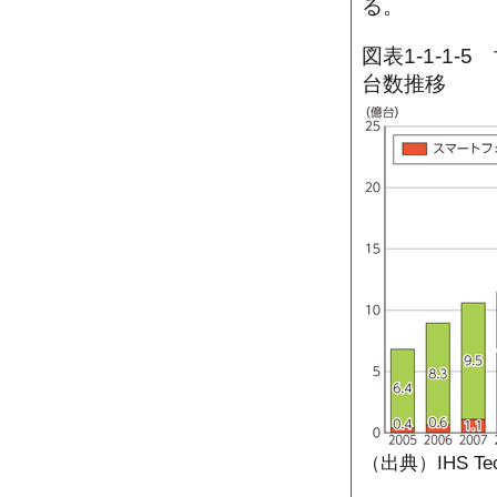
る。
図表1-1-1
台数推移
（出典）IHS Tec