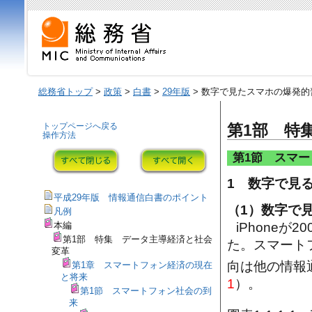
総務省トップ
>
政策
>
白書
>
29年版
> 数字で見たスマホの爆発的
トップページへ戻る
第1部 特
操作方法
第1節 スマ
1 数字で見
平成29年版 情報通信白書のポイント
（1）数字で
凡例
iPhoneが
本編
第1部 特集 データ主導経済と社会
た。スマート
変革
向は他の情報
第1章 スマートフォン経済の現在
と将来
1
）。
第1節 スマートフォン社会の到
来