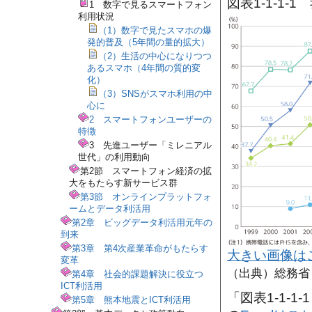
図表1-1-1
1 数字で見るスマートフォン
利用状況
（1）数字で見たスマホの爆
発的普及（5年間の量的拡大）
（2）生活の中心になりつつ
あるスマホ（4年間の質的変
化）
（3）SNSがスマホ利用の中
心に
2 スマートフォンユーザーの
特徴
3 先進ユーザー「ミレニアル
世代」の利用動向
第2節 スマートフォン経済の拡
大をもたらす新サービス群
第3節 オンラインプラットフォ
ームとデータ利活用
第2章 ビッグデータ利活用元年の
到来
第3章 第4次産業革命がもたらす
大きい画像は
変革
（出典）総務省
第4章 社会的課題解決に役立つ
ICT利活用
「図表1-1-
第5章 熊本地震とICT利活用