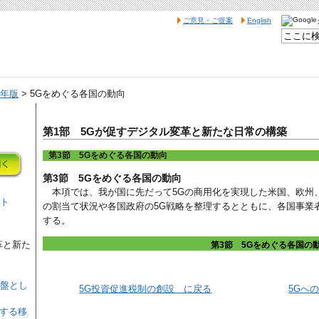
ご意見・ご提案
English
2年版
> 5Gをめぐる各国の動向
第1部 5Gが促すデジタル変革と新たな日常の構築
第3節 5Gをめぐる各国の動向
第3節 5Gをめぐる各国の動向
本項では、我が国に先だって5Gの商用化を実現した米国、欧州
ント
の割当て状況や各国政府の5G戦略を整理するとともに、各国事業
する。
革と新た
第3節 5Gをめぐる各国の
基盤とし
5G投資促進税制の創設 に戻る
5Gへ
出する移