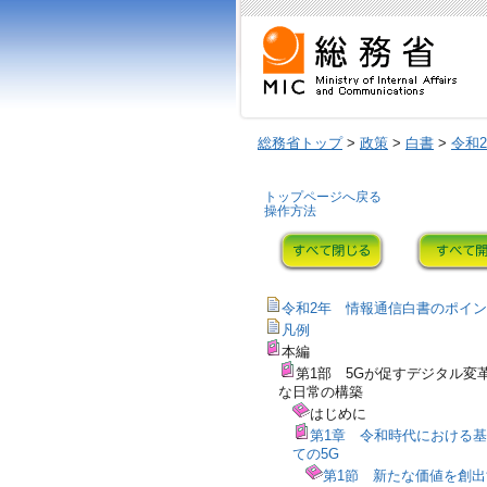
総務省トップ
>
政策
>
白書
>
令和
トップページへ戻る
操作方法
令和2年 情報通信白書のポイ
凡例
本編
第1部 5Gが促すデジタル変
な日常の構築
はじめに
第1章 令和時代における
ての5G
第1節 新たな価値を創