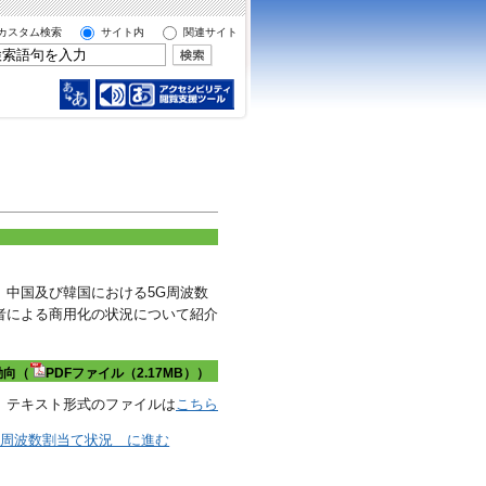
カスタム検索
サイト内
関連サイト
、中国及び韓国における5G周波数
者による商用化の状況について紹介
動向（
PDFファイル（2.17MB））
テキスト形式のファイルは
こちら
の周波数割当て状況 に進む