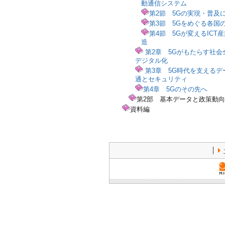
動通信システム
第2節 5Gの実現・普及
第3節 5Gをめぐる各国
第4節 5Gが変えるICT
造
第2章 5Gがもたらす社会
デジタル化
第3章 5G時代を支えるデ
通とセキュリティ
第4章 5Gのその先へ
第2部 基本データと政策動向
資料編