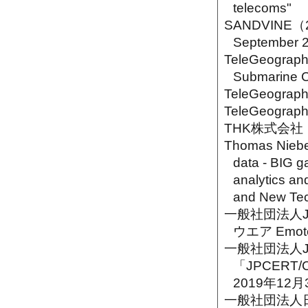
telecoms"
SANDVINE（20
September 
TeleGeograph
Submarine C
TeleGeograp
TeleGeograp
THK株式会社（
Thomas Niebe
data - BIG g
analytics an
and New Tec
一般社団法人J
ウエア Emo
一般社団法人J
「JPCERT
2019年12
一般社団法人日