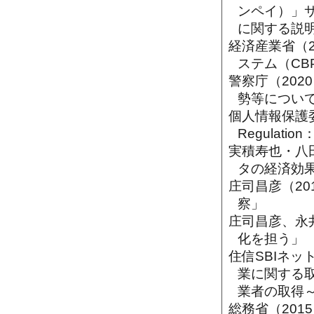
ンペイ）」
に関する説
経済産業省（2
ステム（C
警察庁（20
勢等につい
個人情報保護委員会
Regulat
実積寿也・八
タの経済効果推計
庄司昌彦（2
察」
庄司昌彦、永
化を担う」
住信SBIネッ
業に関する
業者の取得
総務省（20