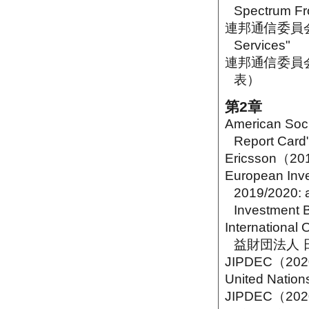
Spectrum Fr
連邦通信委員会（20
Services"
連邦通信委員会（2
表）
第2章
American Soci
Report Card"
Ericsson（201
European Inv
2019/2020: a
Investment 
Internatio
益財団法人 
JIPDEC（2
United Natio
JIPDEC（20