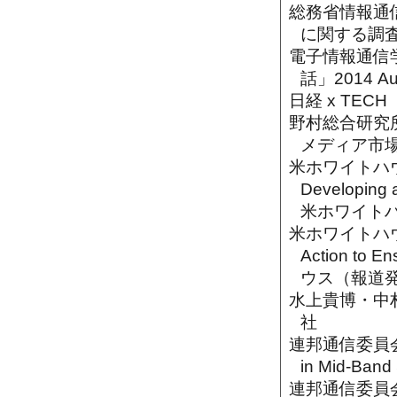
総務省情報通信
に関する調
電子情報通信学会
話」2014 Au
日経 x TE
野村総合研究所
メディア市
米ホワイトハウス（2
Developing a
米ホワイト
米ホワイトハウス（20
Action to E
ウス（報道
水上貴博・中
社
連邦通信委員会（201
in Mid-Band
連邦通信委員会（201