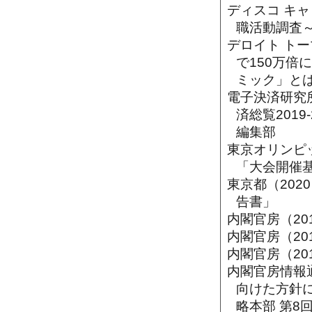
ディスコ キャ
職活動調査～
デロイト トー
で150万倍
ミック」と
電子決済研究所
済総覧201
編集部
東京オリンピ
「大会開催
東京都（2020
告書」
内閣官房（20
内閣官房（20
内閣官房（20
内閣官房情報通
向けた方針
略本部 第8