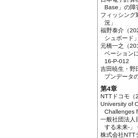
Base」の
フィッシング対
況」
福野泰介（202
シュボード
元橋一之（2
ベーションに関する
16-P-012
吉田暁生・野
プンデータの活
第4章
NTTドコモ（
University o
Challenges f
一般社団法人日本
する未来-」
株式会社NTTデータ