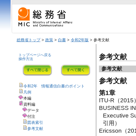
総務省トップ
>
政策
>
白書
>
令和2年版
> 参考文献
トップページへ戻る
参考文献
操作方法
参考文献
参考文献
令和2年 情報通信白書のポイント
第1章
凡例
本編
ITU-R（20
資料編
BUSINESS IN
データ
Executive 
付注
引用）
図表索引
参考文献
Ericsson（201