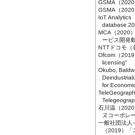
GSMA（2020）
GSMA（2020）
IoT Analytic
database 2
MCA（202
ービス開発動
NTTドコモ
Ofcom（2019）"
licensing"
Okubo, Baldw
Deindustriali
for Economic
TeleGeogra
Telegeograp
石川温（202
ヌコーポレ
一般社団法人
（2019）