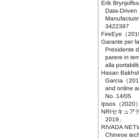
Erik Brynjolf
Data-Driven 
Manufacturi
3422397
FireEye（2019
Garante per l
Presidente d
parere in tem
alla portabili
Hasan Bakhshi
Garcia（2014）
and online a
No. 14/05
Ipsos（2020）"
NRIセキュアテク
2019」
RIVADA NET
Chinese tech