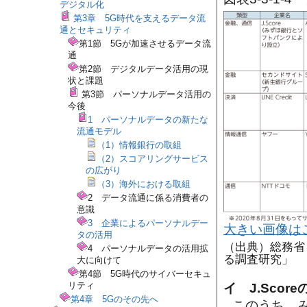
デジタル化
第3章 5G時代を支えるデータ流
通とセキュリティ
第1節 5Gが加速させるデータ流
通
第2節 デジタルデータ活用の現
状と課題
第3節 パーソナルデータ活用の
今後
1 パーソナルデータの新たな
流通モデル
（1）情報銀行の取組
（2）スコアリングサービス
の広がり
（3）海外における取組
2 データ流通に係る消費者の
意識
3 企業によるパーソナルデー
大きい画像は
タの活用
（出典）総務省
4 パーソナルデータの活用拡
る調査研究」
大に向けて
第4節 5G時代のサイバーセキュ
リティ
イ J.Scor
第4章 5Gのその先へ
このうち、