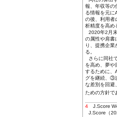
報、年収等の
る情報を元にA
の後、利用者
析精度を高め
2020年2
の属性や肩書
り、提携企業
る。
さらに同社
を高め、夢や
するために、
グを継続、③
な差別を回避
ための方針で
4
J.Score 
J.Scor