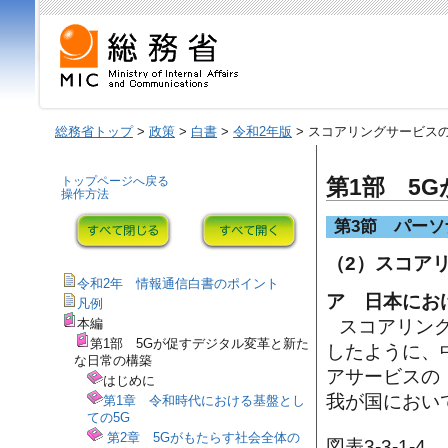
総務省トップ
>
政策
>
白書
>
令和2年版
> スコアリングサービス
トップページへ戻る
第1部 5
操作方法
第3節 パー
（2）スコア
令和2年 情報通信白書のポイント
ア 日本にお
凡例
スコアリン
本編
第1部 5Gが促すデジタル変革と新た
したように、
な日常の構築
アサービスの「
はじめに
我が国におい
第1章 令和時代における基盤とし
ての5G
第2章 5Gがもたらす社会全体の
図表3-3-1