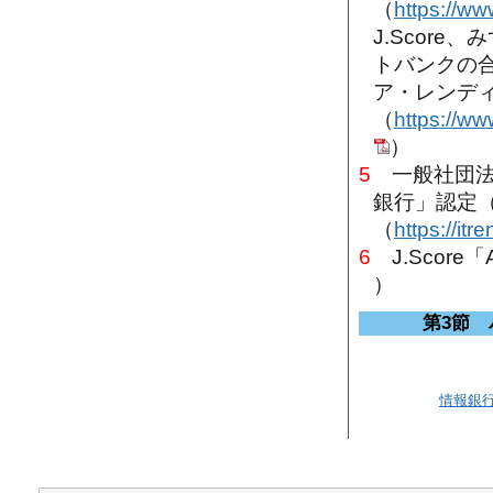
（
https://w
J.Scor
トバンクの合弁
ア・レンデ
（
https://w
）
5
一般社団法人
銀行」認定
（
https://it
6
J.Score
）
第3節
情報銀