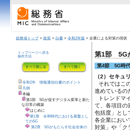
総務省トップ
>
政策
>
白書
>
令和2年版
> 企業による対策の現状
トップページへ戻る
第1部 5
操作方法
第4節 5G時
（2）セキュ
令和2年 情報通信白書のポイント
それではこ
凡例
進めているの
本編
トレンドマ
第1部 5Gが促すデジタル変革と新た
な日常の構築
て、各項目の
はじめに
包括度」とし
第1章 令和時代における基盤とし
各企業におい
ての5G
対策」や「ク
第2章 5Gがもたらす社会全体の