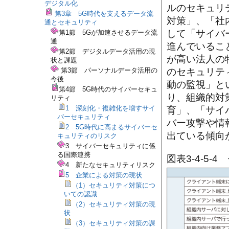
デジタル化
ルのセキュリ
第3章 5G時代を支えるデータ流
対策」、「社
通とセキュリティ
して「サイバ
第1節 5Gが加速させるデータ流
通
進んでいるこ
第2節 デジタルデータ活用の現
が高い法人の
状と課題
第3節 パーソナルデータ活用の
のセキュリテ
今後
動の監視」と
第4節 5G時代のサイバーセキュ
り、組織的対
リティ
1 深刻化・複雑化を増すサイ
育」、「サイ
バーセキュリティ
バー攻撃や情
2 5G時代に高まるサイバーセ
出ている傾向
キュリティのリスク
3 サイバーセキュリティに係
る国際連携
図表3-4-5
4 新たなセキュリティリスク
5 企業による対策の現状
（1）セキュリティ対策につ
いての認識
（2）セキュリティ対策の現
状
（3）セキュリティ対策の課