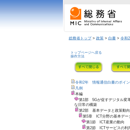
総務省トップ
>
政策
>
白書
>
令和
トップページへ戻る
操作方法
令和2年 情報通信白書のポイ
凡例
本編
第1部 5Gが促すデジタル変
な日常の構築
第2部 基本データと政策動向
第5章 ICT分野の基本デー
第1節 ICT産業の動向
第2節 ICTサービスの利