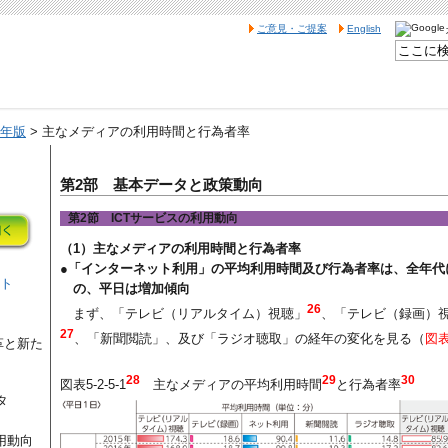
ご意見・ご提案
English
2年版
> 主なメディアの利用時間と行為者率
第2部 基本データと政策動向
第2節 ICTサービスの利用動向
（1）主なメディアの利用時間と行為者率
●「インターネット利用」の平均利用時間及び行為者率は、全年代
ント
の、平日は増加傾向
26
まず、「テレビ（リアルタイム）視聴」
、「テレビ（録画）
27
、「新聞閲読」、及び「ラジオ聴取」の経年の変化を見る（
図表5
革と新た
28
29
30
図表5-2-5-1
主なメディアの平均利用時間
と行為者率
タ
用動向