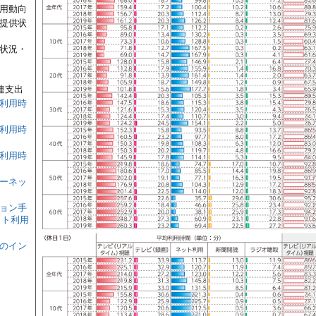
利用動向
の提供状
供状況・
連支出
の利用時
の利用時
の利用時
ターネッ
ション手
ット利用
てのイン