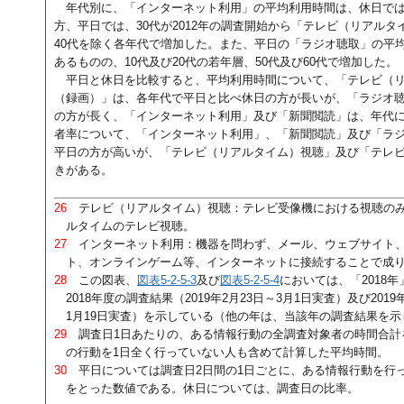
年代別に、「インターネット利用」の平均利用時間は、休日では
方、平日では、30代が2012年の調査開始から「テレビ（リアル
40代を除く各年代で増加した。また、平日の「ラジオ聴取」の平
あるものの、10代及び20代の若年層、50代及び60代で増加した。
平日と休日を比較すると、平均利用時間について、「テレビ（
（録画）」は、各年代で平日と比べ休日の方が長いが、「ラジオ
の方が長く、「インターネット利用」及び「新聞閲読」は、年代
者率について、「インターネット利用」、「新聞閲読」及び「ラ
平日の方が高いが、「テレビ（リアルタイム）視聴」及び「テレ
きがある。
26
テレビ（リアルタイム）視聴：テレビ受像機における視聴のみ
ルタイムのテレビ視聴。
27
インターネット利用：機器を問わず、メール、ウェブサイト、
ト、オンラインゲーム等、インターネットに接続することで成
28
この図表、
図表5-2-5-3
及び
図表5-2-5-4
においては、「2018年
2018年度の調査結果（2019年2月23日～3月1日実査）及び2019
1月19日実査）を示している（他の年は、当該年の調査結果を示
29
調査日1日あたりの、ある情報行動の全調査対象者の時間合計
の行動を1日全く行っていない人も含めて計算した平均時間。
30
平日については調査日2日間の1日ごとに、ある情報行動を行っ
をとった数値である。休日については、調査日の比率。