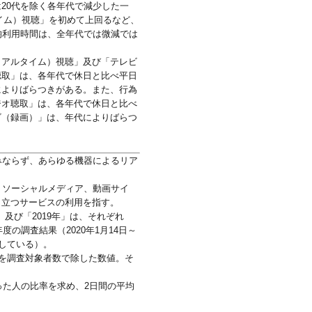
20代を除く各年代で減少した一
タイム）視聴」を初めて上回るなど、
均利用時間は、全年代では微減では
リアルタイム）視聴」及び「テレビ
聴取」は、各年代で休日と比べ平日
によりばらつきがある。また、行為
ジオ聴取」は、各年代で休日と比べ
ビ（録画）」は、年代によりばらつ
ならず、あらゆる機器によるリア
ソーシャルメディア、動画サイ
り立つサービスの利用を指す。
」及び「2019年」は、それぞれ
年度の調査結果（2020年1月14日～
している）。
を調査対象者数で除した数値。そ
た人の比率を求め、2日間の平均