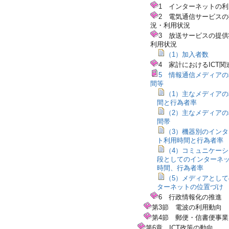
1 インターネットの
2 電気通信サービス
況・利用状況
3 放送サービスの提
利用状況
（1）加入者数
4 家計におけるICT関
5 情報通信メディア
間等
（1）主なメディア
間と行為者率
（2）主なメディア
間帯
（3）機器別のイン
ト利用時間と行為者率
（4）コミュニケー
段としてのインターネ
時間、行為者率
（5）メディアとし
ターネットの位置づけ
6 行政情報化の推進
第3節 電波の利用動向
第4節 郵便・信書便事業
第6章 ICT政策の動向